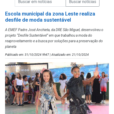
Campo de Busca de Notícias
Escola municipal da zona Leste realiza
desfile de moda sustentável
A EMEF Padre José Anchieta, da DRE São Miguel, desenvolveu o
projeto “Desfile Sustentável” em que trabalhou a moda do
reaproveitamento e a busca por soluções para a preservação do
planeta
Publicado em: 31/10/2024 9h47 | Atualizado em: 21/10/2024