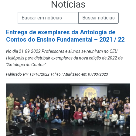
Notícias
Campo de Busca de informações
Enviar a Busca de Notícias
Campo de Busca de Notícias
Entrega de exemplares da Antologia de
Contos do Ensino Fundamental – 2021 / 22
No dia 21.09.2022 Professores e alunos se reuniram no CEU
Heliópolis para distribuir exemplares da nova edição de 2022 da
“Antologia de Contos”
Publicado em: 13/10/2022 14h16 | Atualizado em: 07/03/2023