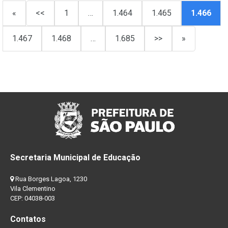
«
<<
1
…
1.464
1.465
1.466
1.467
1.468
…
1.685
>>
»
Secretaria Municipal de Educação
Rua Borges Lagoa, 1230
Vila Clementino
CEP: 04038-003
Contatos