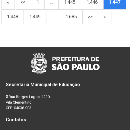
«
<<
1
…
1.445
1.446
1.447
1.448
1.449
…
1.685
>>
»
Secretaria Municipal de Educação
Rua Borges Lagoa, 1230
Vila Clementino
CEP: 04038-003
Contatos