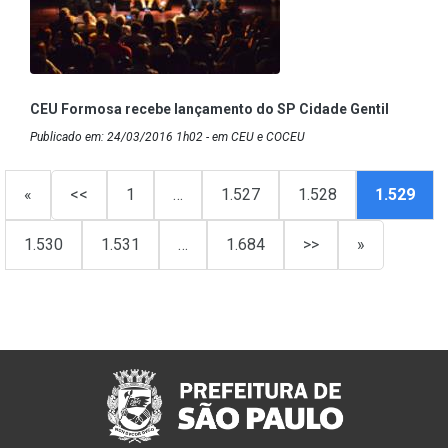
CEU Formosa recebe lançamento do SP Cidade Gentil
Publicado em: 24/03/2016 1h02 - em CEU e COCEU
«
<<
1
…
1.527
1.528
1.529
1.530
1.531
…
1.684
>>
»