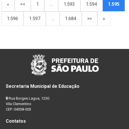
«
<<
1
…
1.593
1.594
1.595
1.596
1.597
…
1.684
>>
»
Secretaria Municipal de Educação
Rua Borges Lagoa, 1230
Vila Clementino
CEP: 04038-003
Contatos