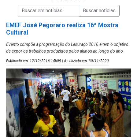
Campo de Busca de informações
Enviar a Busca de Notícias
Campo de Busca de Notícias
EMEF José Pegoraro realiza 16ª Mostra
Cultural
Evento compõe a programação do Leituraço 2016 e tem o objetivo
de expor os trabalhos produzidos pelos alunos ao longo do ano
Publicado em: 12/12/2016 14h09 | Atualizado em: 30/11/2020