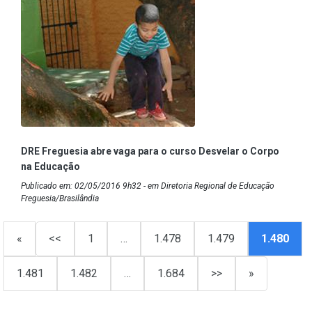
DRE Freguesia abre vaga para o curso Desvelar o Corpo
na Educação
Publicado em: 02/05/2016 9h32 - em Diretoria Regional de Educação
Freguesia/Brasilândia
«
<<
1
…
1.478
1.479
1.480
1.481
1.482
…
1.684
>>
»