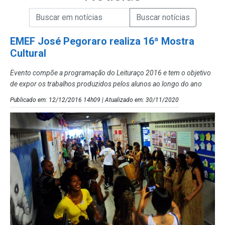
Campo de Busca de informações
Enviar a Busca de Notícias
Campo de Busca de Notícias
EMEF José Pegoraro realiza 16ª Mostra
Cultural
Evento compõe a programação do Leituraço 2016 e tem o objetivo
de expor os trabalhos produzidos pelos alunos ao longo do ano
Publicado em: 12/12/2016 14h09 | Atualizado em: 30/11/2020