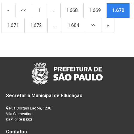
«
<<
1
…
1.668
1.669
1.670
1.671
1.672
…
1.684
>>
»
Secretaria Municipal de Educação
Rua Borges Lagoa, 1230
Vila Clementino
CEP: 04038-003
Contatos