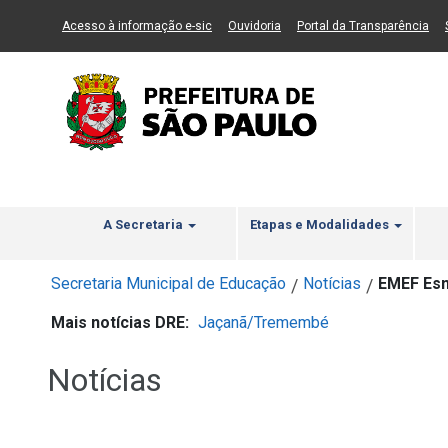
Ir ao Conteúdo
1
Ir para menu principal
2
Ir para busca
3
(Link para um novo sítio)
(Link para um novo sítio)
(Li
Acesso à informação e-sic
Ouvidoria
Portal da Transparência
A Secretaria
Etapas e Modalidades
Secretaria Municipal de Educação
Notícias
EMEF Esm
/
/
Mais notícias DRE:
Jaçanã/Tremembé
Notícias