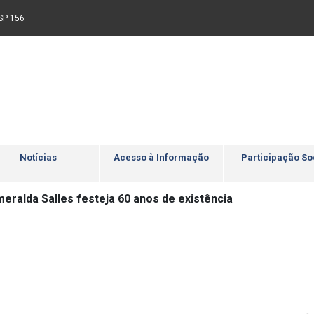
Ir para rodapé
4
Acessibilidade
5
nk para um novo sítio)
(Link para um novo sítio)
SP 156
Notícias
Acesso à Informação
Participação So
eralda Salles festeja 60 anos de existência