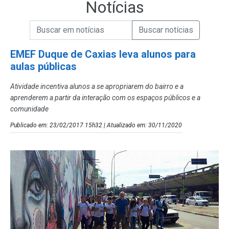
Notícias
Campo de Busca de informações
Enviar a Busca de Notícias
Campo de Busca de Notícias
EMEF Duque de Caxias leva alunos para
aulas públicas
Atividade incentiva alunos a se apropriarem do bairro e a
aprenderem a partir da interação com os espaços públicos e a
comunidade
Publicado em: 23/02/2017 15h32 | Atualizado em: 30/11/2020