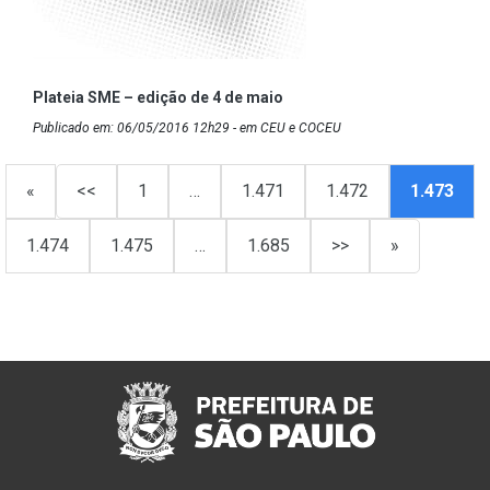
Plateia SME – edição de 4 de maio
Publicado em: 06/05/2016 12h29 - em CEU e COCEU
«
<<
1
…
1.471
1.472
1.473
1.474
1.475
…
1.685
>>
»