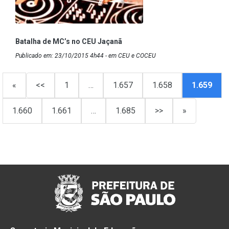
Batalha de MC’s no CEU Jaçanã
Publicado em: 23/10/2015 4h44 - em CEU e COCEU
«
<<
1
…
1.657
1.658
1.659
1.660
1.661
…
1.685
>>
»