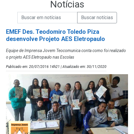
Notícias
Campo de Busca de informações
Enviar a Busca de Notícias
Campo de Busca de Notícias
EMEF Des. Teodomiro Toledo Piza
desenvolve Projeto AES Eletropaulo
Equipe de Imprensa Jovem Teocomunica conta como foi realizado
o projeto AES Eletropaulo nas Escolas
Publicado em: 20/07/2016 14h21 | Atualizado em: 30/11/2020