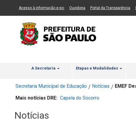
Ir ao Conteúdo
1
Ir para menu principal
2
Ir para busca
3
(Link para um novo sítio)
(Link para um novo sítio)
(Li
Acesso à informação e-sic
Ouvidoria
Portal da Transparência
A Secretaria
Etapas e Modalidades
Secretaria Municipal de Educação
Notícias
EMEF Des
/
/
Mais notícias DRE:
Capela do Socorro
Notícias