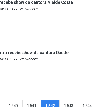
 recebe show da cantora Alaíde Costa
/2016 9h51 - em CEU e COCEU
utra recebe show da cantora Daúde
/2016 9h34 - em CEU e COCEU
1.540
1.541
1.542
1.543
1.544
…