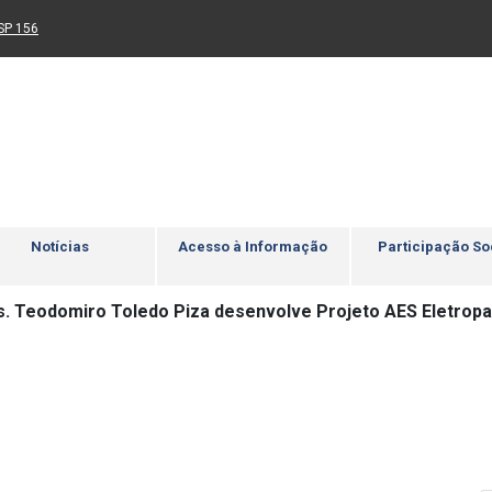
Ir para rodapé
4
Acessibilidade
5
nk para um novo sítio)
(Link para um novo sítio)
SP 156
Notícias
Acesso à Informação
Participação So
. Teodomiro Toledo Piza desenvolve Projeto AES Eletropa