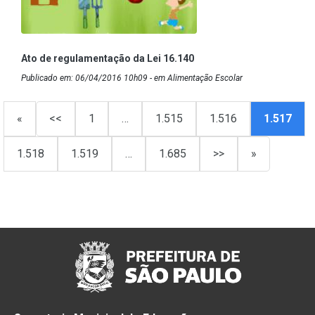
Ato de regulamentação da Lei 16.140
Publicado em: 06/04/2016 10h09 - em Alimentação Escolar
«
<<
1
…
1.515
1.516
1.517
1.518
1.519
…
1.685
>>
»