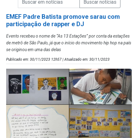
Campo de Busca de Notícias
EMEF Padre Batista promove sarau com
participação de rapper e DJ
Evento recebeu o nome de “As 13 Estações” por conta da estações
de metrô de São Paulo, já que o início do movimento hip hop na país
se originou em uma das delas
Publicado em: 30/11/2023 12h57 | Atualizado em: 30/11/2023