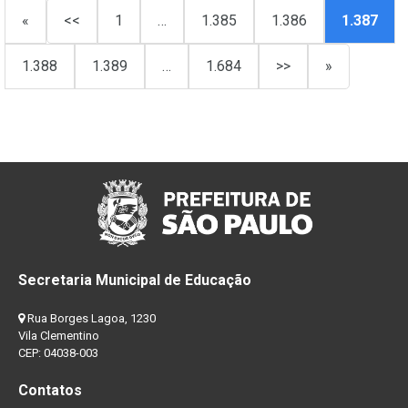
«
<<
1
…
1.385
1.386
1.387
1.388
1.389
…
1.684
>>
»
Secretaria Municipal de Educação
Rua Borges Lagoa, 1230
Vila Clementino
CEP: 04038-003
Contatos