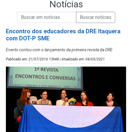
Notícias
Campo de Busca de informações
Enviar a Busca de Notícias
Campo de Busca de Notícias
Encontro dos educadores da DRE Itaquera
com DOT-P SME
Evento contou com o lançamento da primeira revista da DRE
Publicado em: 21/07/2016 13h48 | Atualizado em: 04/05/2021