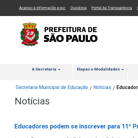
Ir ao Conteúdo
1
Ir para menu principal
2
Ir para busca
3
(Link para um novo sítio)
(Link para um novo sítio)
(Li
Acesso à informação e-sic
Ouvidoria
Portal da Transparência
A Secretaria
Etapas e Modalidades
Secretaria Municipal de Educação
Notícias
Educador
/
/
Notícias
Educadores podem se inscrever para 11º P