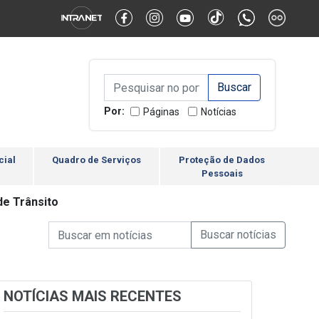
Alternar Alto Contraste
Alternar Tamanho da Fonte
Campo de Busca de inform
Campo de Busca de informações
Enviar a Busca
Por:
Páginas
Notícias
cial
Quadro de Serviços
Proteção de Dados
Pessoais
e Trânsito
Campo de Busca de informações
Enviar a Busca de Notícia
Campo de Busca de Notícias
NOTÍCIAS MAIS RECENTES