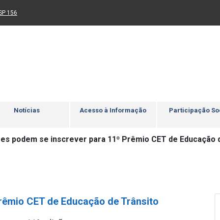
Ir para rodapé
4
Acessibilidade
5
nk para um novo sítio)
(Link para um novo sítio)
SP 156
Notícias
Acesso à Informação
Participação So
es podem se inscrever para 11º Prêmio CET de Educação d
rêmio CET de Educação de Trânsito