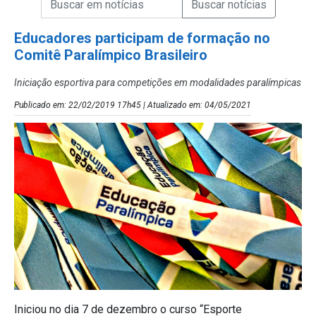
Campo de Busca de Notícias
Educadores participam de formação no
Comitê Paralímpico Brasileiro
Iniciação esportiva para competições em modalidades paralímpicas
Publicado em: 22/02/2019 17h45 | Atualizado em: 04/05/2021
Iniciou no dia 7 de dezembro o curso “Esporte