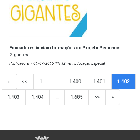
Educadores iniciam formações do Projeto Pequenos
Gigantes
Publicado em: 01/07/2016 11h32 - em Educação Especial
«
<<
1
…
1.400
1.401
1.402
1.403
1.404
…
1.685
>>
»