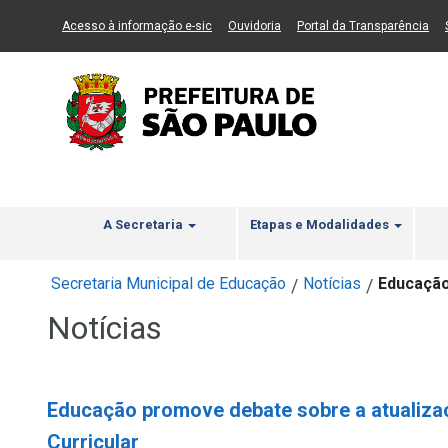
Ir ao Conteúdo
1
Ir para menu principal
2
Ir para busca
3
(Link para um novo sítio)
(Link para um novo sítio)
(Li
Acesso à informação e-sic
Ouvidoria
Portal da Transparência
A Secretaria
Etapas e Modalidades
Secretaria Municipal de Educação
Notícias
Educação
/
/
Notícias
Educação promove debate sobre a atualiza
Curricular