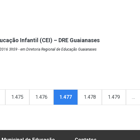
ucação Infantil (CEI) – DRE Guaianases
2016 3h59 - em Diretoria Regional de Educação Guaianases
1.475
1.476
1.477
1.478
1.479
…
 Municipal de Educação
Contatos