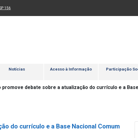
Ir para rodapé
4
Acessibilidade
5
nk para um novo sítio)
(Link para um novo sítio)
SP 156
Notícias
Acesso à Informação
Participação So
 promove debate sobre a atualização do currículo e a Bas
ção do currículo e a Base Nacional Comum