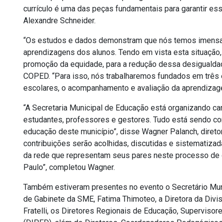
currículo é uma das peças fundamentais para garantir es
Alexandre Schneider.
“Os estudos e dados demonstram que nós temos imensa d
aprendizagens dos alunos. Tendo em vista esta situação,
promoção da equidade, para a redução dessa desigualdade
COPED. “Para isso, nós trabalharemos fundados em três
escolares, o acompanhamento e avaliação da aprendizagem 
“A Secretaria Municipal de Educação está organizando ca
estudantes, professores e gestores. Tudo está sendo con
educação deste município”, disse Wagner Palanch, direto
contribuições serão acolhidas, discutidas e sistematiza
da rede que representam seus pares neste processo de d
Paulo”, completou Wagner.
Também estiveram presentes no evento o Secretário Muni
de Gabinete da SME, Fatima Thimoteo, a Diretora da Div
Fratelli, os Diretores Regionais de Educação, Superviso