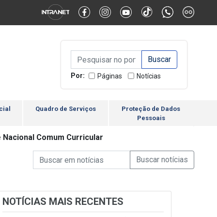
Alternar Alto Contraste
Alternar Tamanho da Fonte
Campo de Busca de inform
Campo de Busca de informações
Enviar a Busca
Por:
Páginas
Notícias
cial
Quadro de Serviços
Proteção de Dados
Pessoais
e Nacional Comum Curricular
Campo de Busca de informações
Enviar a Busca de Notícia
Campo de Busca de Notícias
NOTÍCIAS MAIS RECENTES