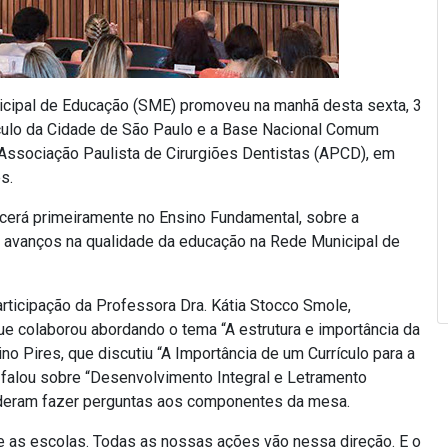
cipal de Educação (SME) promoveu na manhã desta sexta, 3
ículo da Cidade de São Paulo e a Base Nacional Comum
a Associação Paulista de Cirurgiões Dentistas (APCD), em
s.
cerá primeiramente no Ensino Fundamental, sobre a
e avanços na qualidade da educação na Rede Municipal de
ticipação da Professora Dra. Kátia Stocco Smole,
e colaborou abordando o tema “A estrutura e importância da
ino Pires, que discutiu “A Importância de um Currículo para a
 falou sobre “Desenvolvimento Integral e Letramento
puderam fazer perguntas aos componentes da mesa.
re as escolas. Todas as nossas ações vão nessa direção. E o