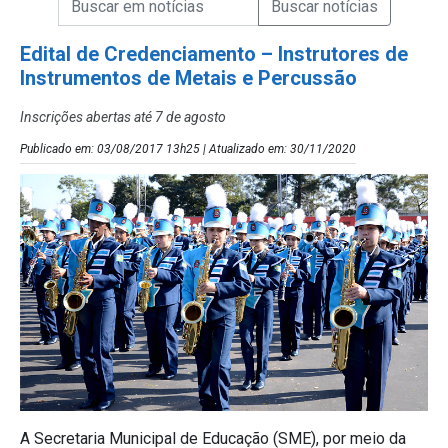
Campo de Busca de Notícias
Edital de Credenciamento – Instrutores de
Instrumentos de Metais e Percussão
Inscrições abertas até 7 de agosto
Publicado em: 03/08/2017 13h25 | Atualizado em: 30/11/2020
A Secretaria Municipal de Educação (SME), por meio da