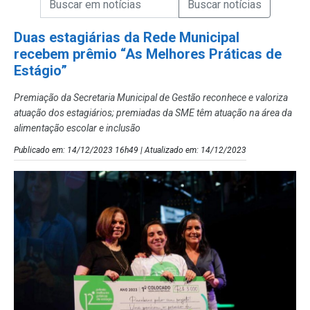
Campo de Busca de Notícias
Duas estagiárias da Rede Municipal
recebem prêmio “As Melhores Práticas de
Estágio”
Premiação da Secretaria Municipal de Gestão reconhece e valoriza
atuação dos estagiários; premiadas da SME têm atuação na área da
alimentação escolar e inclusão
Publicado em: 14/12/2023 16h49 | Atualizado em: 14/12/2023