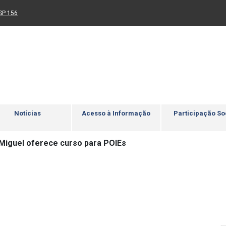
Ir para rodapé
4
Acessibilidade
5
nk para um novo sítio)
(Link para um novo sítio)
SP 156
Notícias
Acesso à Informação
Participação So
Miguel oferece curso para POIEs