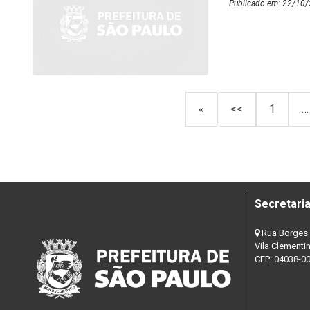
Publicado em: 22/10/
«
<<
1
…
Secretaria
Rua Borges 
Vila Clementi
CEP: 04038-0