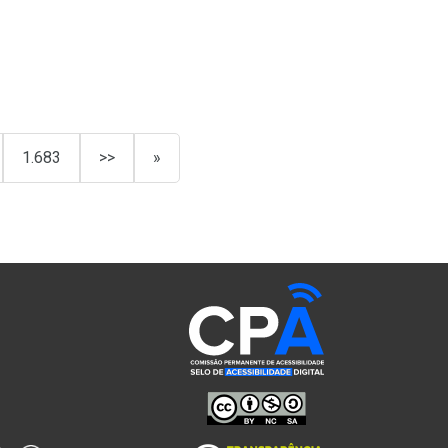
1.683
>>
»