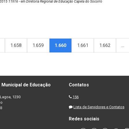
2015 11h16 - em Diretoria Regional de Educação Capela do Socorro
1.658
1.659
1.660
1.661
1.662
…
 Municipal de Educação
Contatos
Lagoa, 1230
156
no
Lista de Servidores e Contatos
03
Redes sociais