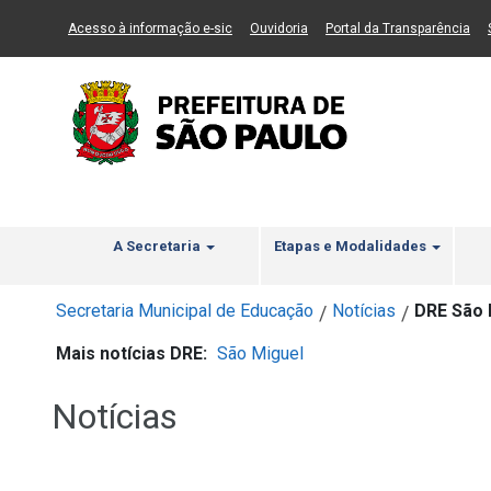
Ir ao Conteúdo
1
Ir para menu principal
2
Ir para busca
3
(Link para um novo sítio)
(Link para um novo sítio)
(Li
Acesso à informação e-sic
Ouvidoria
Portal da Transparência
A Secretaria
Etapas e Modalidades
Secretaria Municipal de Educação
Notícias
DRE São 
/
/
Mais notícias DRE:
São Miguel
Notícias