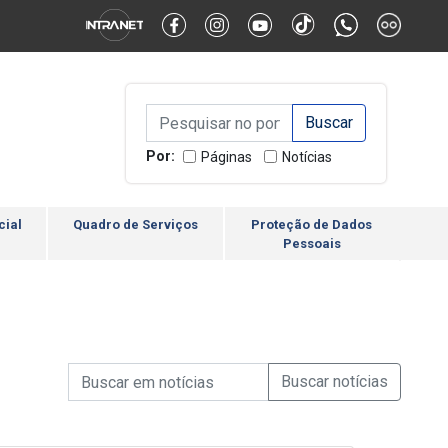
Alternar Alto Contraste
Alternar Tamanho da Fonte
Campo de Busca de inform
Campo de Busca de informações
Enviar a Busca
Por:
Páginas
Notícias
cial
Quadro de Serviços
Proteção de Dados
Pessoais
Campo de Busca de informações
Enviar a Busca de Notícia
Campo de Busca de Notícias