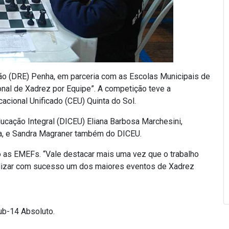
ção (DRE) Penha, em parceria com as Escolas Municipais de
onal de Xadrez por Equipe”. A competição teve a
acional Unificado (CEU) Quinta do Sol.
ucação Integral (DICEU) Eliana Barbosa Marchesini,
a, e Sandra Magraner também do DICEU.
 as EMEFs. “Vale destacar mais uma vez que o trabalho
lizar com sucesso um dos maiores eventos de Xadrez
ub-14 Absoluto.