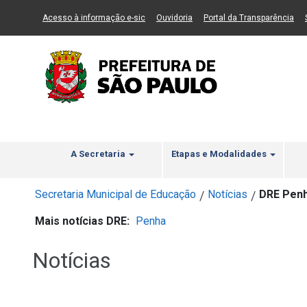
Ir ao Conteúdo
1
Ir para menu principal
2
Ir para busca
3
(Link para um novo sítio)
(Link para um novo sítio)
(Li
Acesso à informação e-sic
Ouvidoria
Portal da Transparência
A Secretaria
Etapas e Modalidades
Secretaria Municipal de Educação
Notícias
DRE Penha
/
/
Mais notícias DRE:
Penha
Notícias