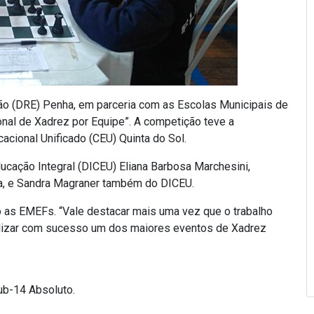
ção (DRE) Penha, em parceria com as Escolas Municipais de
onal de Xadrez por Equipe”. A competição teve a
acional Unificado (CEU) Quinta do Sol.
ucação Integral (DICEU) Eliana Barbosa Marchesini,
a, e Sandra Magraner também do DICEU.
 as EMEFs. “Vale destacar mais uma vez que o trabalho
lizar com sucesso um dos maiores eventos de Xadrez
ub-14 Absoluto.