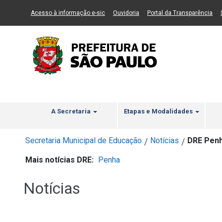
Ir ao Conteúdo
1
Ir para menu principal
2
Ir para busca
3
(Link para um novo sítio)
(Link para um novo sítio)
(Li
Acesso à informação e-sic
Ouvidoria
Portal da Transparência
A Secretaria
Etapas e Modalidades
Secretaria Municipal de Educação
Notícias
DRE Penha
/
/
Mais notícias DRE:
Penha
Notícias