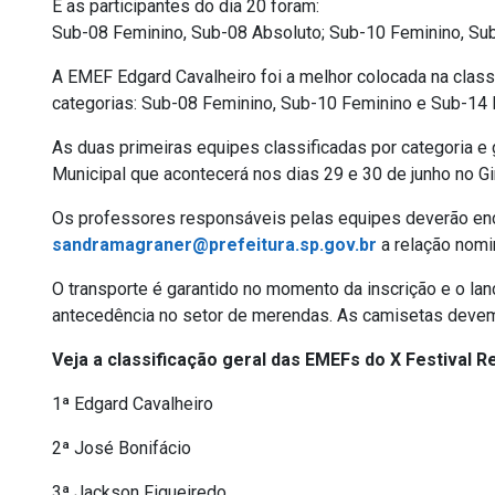
E as participantes do dia 20 foram:
Sub-08 Feminino, Sub-08 Absoluto; Sub-10 Feminino, Sub
A EMEF Edgard Cavalheiro foi a melhor colocada na classi
categorias: Sub-08 Feminino, Sub-10 Feminino e Sub-14 
As duas primeiras equipes classificadas por categoria e
Municipal que acontecerá nos dias 29 e 30 de junho no Gi
Os professores responsáveis pelas equipes deverão enc
sandramagraner@prefeitura.sp.gov.br
a relação nomin
O transporte é garantido no momento da inscrição e o lan
antecedência no setor de merendas. As camisetas devem s
Veja a classificação geral das EMEFs do X Festival R
1ª Edgard Cavalheiro
2ª José Bonifácio
3ª Jackson Figueiredo