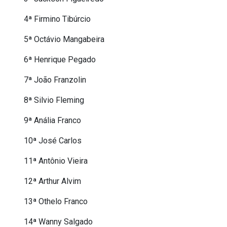
4ª Firmino Tibúrcio
5ª Octávio Mangabeira
6ª Henrique Pegado
7ª João Franzolin
8ª Silvio Fleming
9ª Anália Franco
10ª José Carlos
11ª Antônio Vieira
12ª Arthur Alvim
13ª Othelo Franco
14ª Wanny Salgado