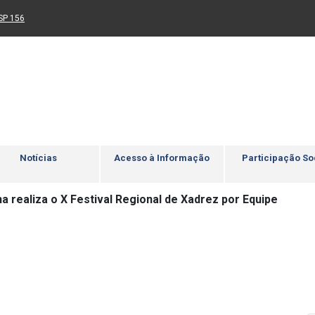
Ir para rodapé
4
Acessibilidade
5
nk para um novo sítio)
(Link para um novo sítio)
SP 156
Notícias
Acesso à Informação
Participação So
 realiza o X Festival Regional de Xadrez por Equipe