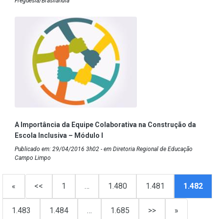
Freguesia/Brasilândia
A Importância da Equipe Colaborativa na Construção da
Escola Inclusiva – Módulo I
Publicado em: 29/04/2016 3h02 - em Diretoria Regional de Educação
Campo Limpo
«
<<
1
…
1.480
1.481
1.482
1.483
1.484
…
1.685
>>
»