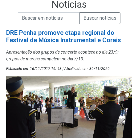
Notícias
Campo de Busca de informações
Enviar a Busca de Notícias
Campo de Busca de Notícias
DRE Penha promove etapa regional do
Festival de Música Instrumental e Corais
Apresentação dos grupos de concerto acontece no dia 23/9;
grupos de marcha competem no dia 7/10.
Publicado em: 16/11/2017 16h43 | Atualizado em: 30/11/2020