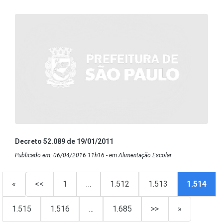
Decreto 52.089 de 19/01/2011
Publicado em: 06/04/2016 11h16 - em Alimentação Escolar
«
<<
1
…
1.512
1.513
1.514
1.515
1.516
…
1.685
>>
»