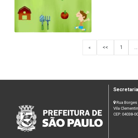
«
<<
1
…
Secretaria
Rua Borges 
Vila Clementi
CEP: 04038-0