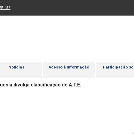
Ir para rodapé
4
Acessibilidade
5
nk para um novo sítio)
(Link para um novo sítio)
SP 156
Notícias
Acesso à Informação
Participação So
esia divulga classificação de A.T.E.