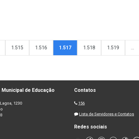
1.515
1.516
1.517
1.518
1.519
…
 Municipal de Educação
Contatos
Lagoa, 1230
156
no
Lista de Servidores e Contatos
03
Redes sociais