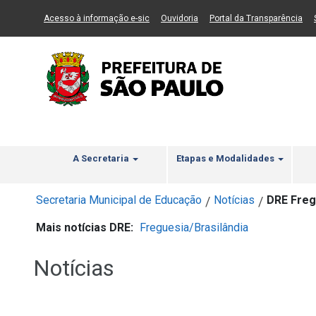
Ir ao Conteúdo
1
Ir para menu principal
2
Ir para busca
3
(Link para um novo sítio)
(Link para um novo sítio)
(Li
Acesso à informação e-sic
Ouvidoria
Portal da Transparência
A Secretaria
Etapas e Modalidades
Secretaria Municipal de Educação
Notícias
DRE Fregu
/
/
Mais notícias DRE:
Freguesia/Brasilândia
Notícias