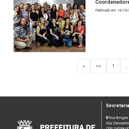
Coordenadore
Publicado em: 16/10/
«
<<
1
…
Secretaria
Rua Borges 
Vila Clementi
CEP: 04038-0