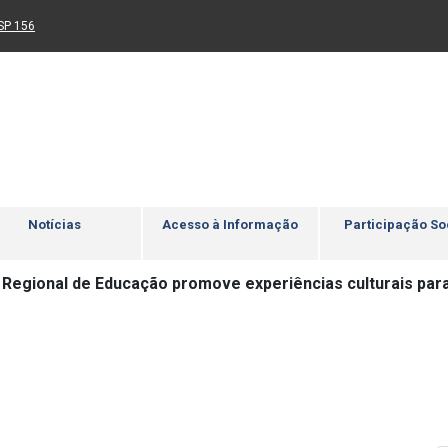
Ir para rodapé
4
Acessibilidade
5
nk para um novo sítio)
(Link para um novo sítio)
SP 156
Notícias
Acesso à Informação
Participação So
a Regional de Educação promove experiências culturais pa