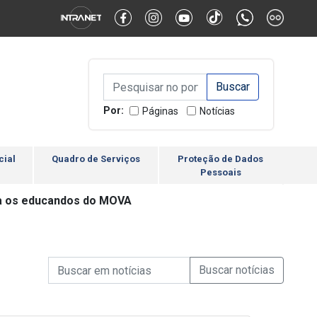
Alternar Alto Contraste
Alternar Tamanho da Fonte
Campo de Busca de inform
Campo de Busca de informações
Enviar a Busca
Por:
Páginas
Notícias
cial
Quadro de Serviços
Proteção de Dados
Pessoais
ra os educandos do MOVA
Campo de Busca de informações
Enviar a Busca de Notícia
Campo de Busca de Notícias