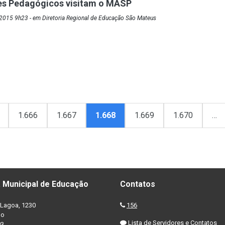
s Pedagógicos visitam o MASP
2015 9h23 - em Diretoria Regional de Educação São Mateus
1.666
1.667
1.668
1.669
1.670
…
 Municipal de Educação
Contatos
Lagoa, 1230
156
no
Lista de Servidores e Contatos
03