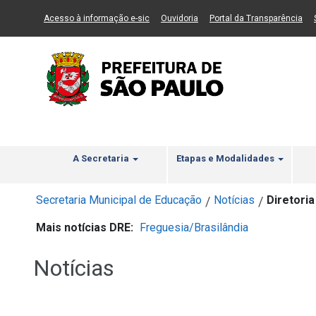
Ir ao Conteúdo
1
Ir para menu principal
2
Ir para busca
3
(Link para um novo sítio)
(Link para um novo sítio)
(Li
Acesso à informação e-sic
Ouvidoria
Portal da Transparência
A Secretaria
Etapas e Modalidades
Secretaria Municipal de Educação
Notícias
Diretori
/
/
Mais notícias DRE:
Freguesia/Brasilândia
Notícias