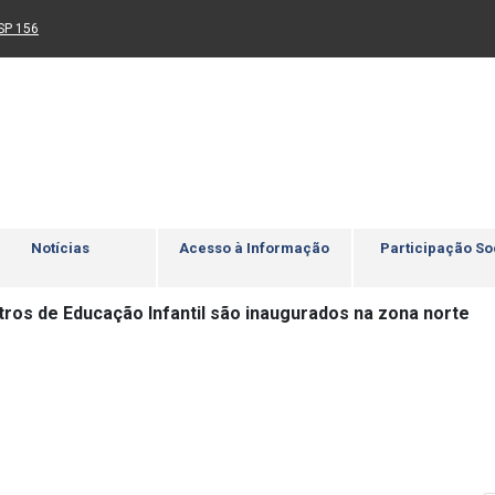
Ir para rodapé
4
Acessibilidade
5
nk para um novo sítio)
(Link para um novo sítio)
SP 156
Notícias
Acesso à Informação
Participação So
tros de Educação Infantil são inaugurados na zona norte