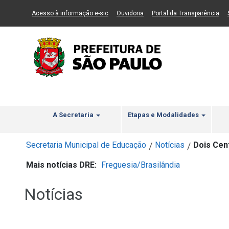
Ir ao Conteúdo
1
Ir para menu principal
2
Ir para busca
3
(Link para um novo sítio)
(Link para um novo sítio)
(Li
Acesso à informação e-sic
Ouvidoria
Portal da Transparência
A Secretaria
Etapas e Modalidades
Secretaria Municipal de Educação
Notícias
Dois Cen
/
/
Mais notícias DRE:
Freguesia/Brasilândia
Notícias