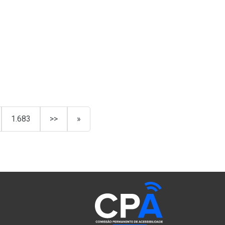
1.683
>>
»