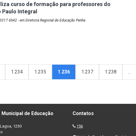
liza curso de formação para professores do
Paulo Integral
2017 6h42 - em Diretoria Regional de Educação Penha
1.234
1.235
1.236
1.237
1.238
…
 Municipal de Educação
Contatos
Lagoa, 1230
156
no