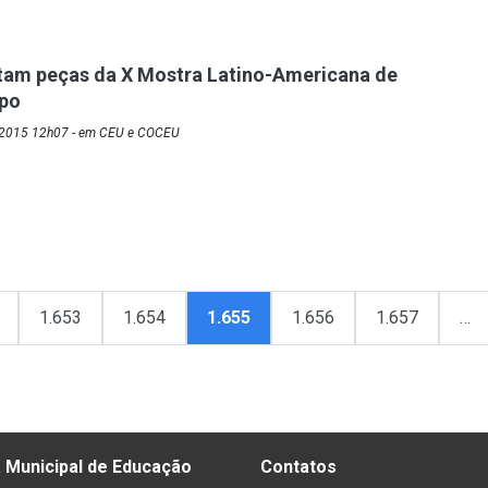
tam peças da X Mostra Latino-Americana de
upo
/2015 12h07 - em CEU e COCEU
1.653
1.654
1.655
1.656
1.657
…
 Municipal de Educação
Contatos