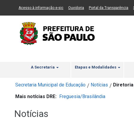
Ir ao Conteúdo
1
Ir para menu principal
2
Ir para busca
3
(Link para um novo sítio)
(Link para um novo sítio)
(Li
Acesso à informação e-sic
Ouvidoria
Portal da Transparência
A Secretaria
Etapas e Modalidades
Secretaria Municipal de Educação
Notícias
Diretori
/
/
Mais notícias DRE:
Freguesia/Brasilândia
Notícias