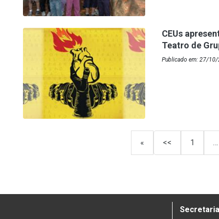
CEUs apresen
Teatro de Gr
Publicado em: 27/10
«
<<
1
…
Secretaria