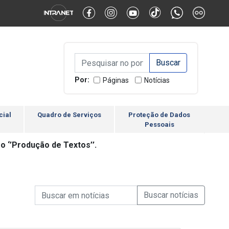
Alternar Alto Contraste
Alternar Tamanho da Fonte
Campo de Busca de inform
Campo de Busca de informações
Enviar a Busca
Por:
Páginas
Notícias
cial
Quadro de Serviços
Proteção de Dados
Pessoais
o ‘’Produção de Textos’’.
Campo de Busca de informações
Enviar a Busca de Notícia
Campo de Busca de Notícias