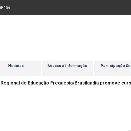
Ir para rodapé
4
Acessibilidade
5
nk para um novo sítio)
(Link para um novo sítio)
SP 156
Notícias
Acesso à Informação
Participação So
a Regional de Educação Freguesia/Brasilândia promove curs