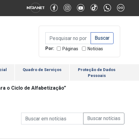
Alternar Alto Contraste
Alternar Tamanho da Fonte
Campo de Busca de inform
Campo de Busca de informações
Enviar a Busca
Por:
Páginas
Notícias
cial
Quadro de Serviços
Proteção de Dados
Pessoais
ra o Ciclo de Alfabetização”
Campo de Busca de informações
Enviar a Busca de Notícia
Campo de Busca de Notícias