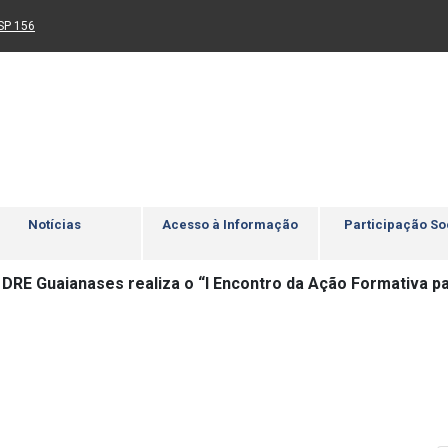
Ir para rodapé
4
Acessibilidade
5
nk para um novo sítio)
(Link para um novo sítio)
SP 156
Notícias
Acesso à Informação
Participação So
DRE Guaianases realiza o “I Encontro da Ação Formativa pa