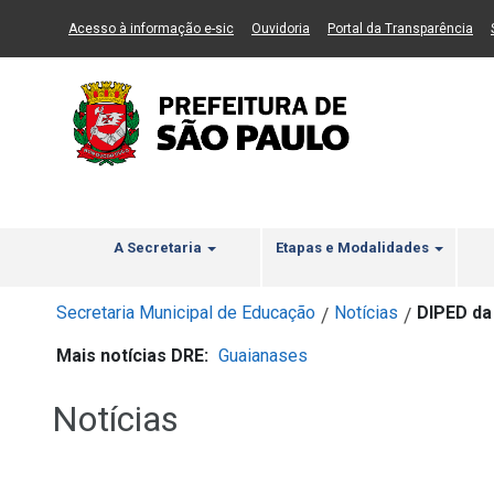
Ir ao Conteúdo
1
Ir para menu principal
2
Ir para busca
3
(Link para um novo sítio)
(Link para um novo sítio)
(Li
Acesso à informação e-sic
Ouvidoria
Portal da Transparência
A Secretaria
Etapas e Modalidades
Secretaria Municipal de Educação
Notícias
DIPED da 
/
/
Mais notícias DRE:
Guaianases
Notícias