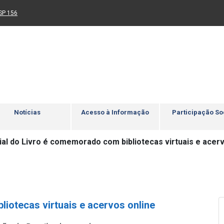
Ir para rodapé
4
Acessibilidade
5
nk para um novo sítio)
(Link para um novo sítio)
SP 156
Notícias
Acesso à Informação
Participação So
ial do Livro é comemorado com bibliotecas virtuais e acerv
iotecas virtuais e acervos online