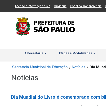
Ir ao Conteúdo
1
Ir para menu principal
2
Ir para busca
3
(Link para um novo sítio)
(Link para um novo sítio)
(Li
Acesso à informação e-sic
Ouvidoria
Portal da Transparência
A Secretaria
Etapas e Modalidades
Secretaria Municipal de Educação
Notícias
Dia Mund
/
/
Notícias
Dia Mundial do Livro é comemorado com bibl