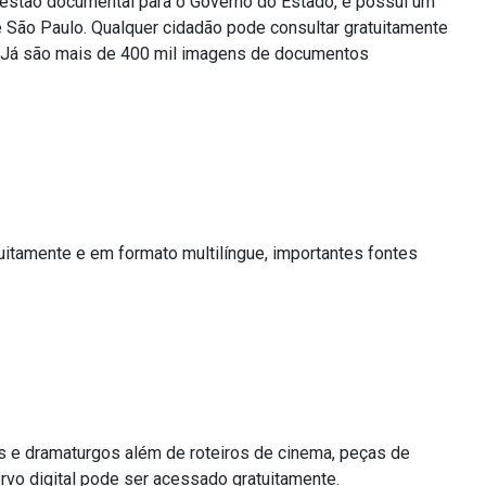
gestão documental para o Governo do Estado, e possui um
 São Paulo. Qualquer cidadão pode consultar gratuitamente
t. Já são mais de 400 mil imagens de documentos
atuitamente e em formato multilíngue, importantes fontes
tas e dramaturgos além de roteiros de cinema, peças de
ervo digital pode ser acessado gratuitamente.