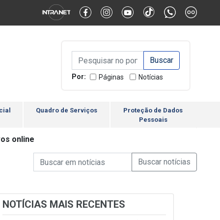
Alternar Alto Contraste
Alternar Tamanho da Fonte
Campo de Busca de inform
Campo de Busca de informações
Enviar a Busca
Por:
Páginas
Notícias
cial
Quadro de Serviços
Proteção de Dados
Pessoais
os online
Campo de Busca de informações
Enviar a Busca de Notícia
Campo de Busca de Notícias
NOTÍCIAS MAIS RECENTES