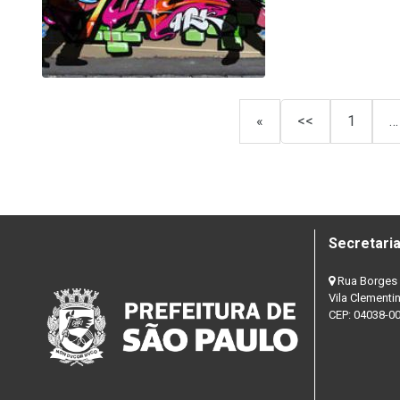
«
<<
1
…
Secretaria
Rua Borges 
Vila Clementi
CEP: 04038-0