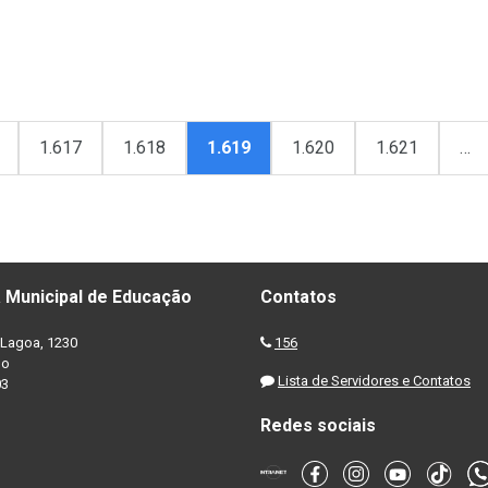
1.617
1.618
1.619
1.620
1.621
…
 Municipal de Educação
Contatos
Lagoa, 1230
156
no
Lista de Servidores e Contatos
03
Redes sociais