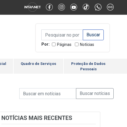
Alternar Alto Contraste
Alternar Tamanho da Fonte
Campo de Busca de inform
Campo de Busca de informações
Enviar a Busca
Por:
Páginas
Notícias
cial
Quadro de Serviços
Proteção de Dados
Pessoais
Campo de Busca de informações
Enviar a Busca de Notícia
Campo de Busca de Notícias
NOTÍCIAS MAIS RECENTES