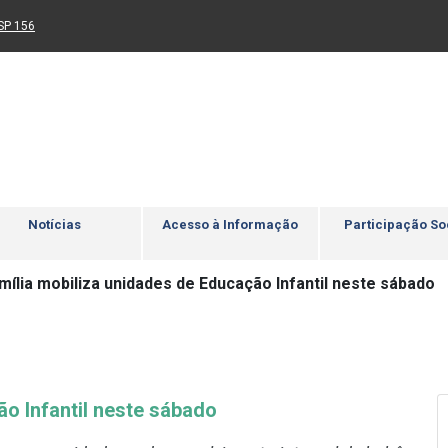
Ir para rodapé
4
Acessibilidade
5
nk para um novo sítio)
(Link para um novo sítio)
SP 156
Notícias
Acesso à Informação
Participação So
mília mobiliza unidades de Educação Infantil neste sábado
ão Infantil neste sábado