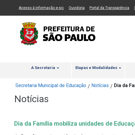
Ir ao Conteúdo
1
Ir para menu principal
2
Ir para busca
3
(Link para um novo sítio)
(Link para um novo sítio)
(Li
Acesso à informação e-sic
Ouvidoria
Portal da Transparência
A Secretaria
Etapas e Modalidades
Secretaria Municipal de Educação
Notícias
Dia da Fa
/
/
Notícias
Dia da Família mobiliza unidades de Educaç