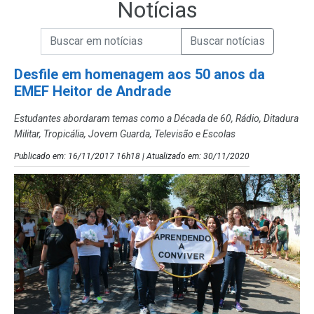
Notícias
Campo de Busca de informações
Enviar a Busca de Notícias
Campo de Busca de Notícias
Desfile em homenagem aos 50 anos da
EMEF Heitor de Andrade
Estudantes abordaram temas como a Década de 60, Rádio, Ditadura
Militar, Tropicália, Jovem Guarda, Televisão e Escolas
Publicado em: 16/11/2017 16h18 | Atualizado em: 30/11/2020