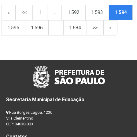
«
<<
1
…
1.592
1.593
1.594
1.595
1.596
…
1.684
>>
»
Secretaria Municipal de Educação
Rua Borges Lagoa, 1230
Vila Clementino
CEP: 04038-003
Contatos