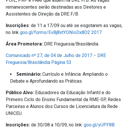
POIE, PRP e PAAI que atuem na DRE F/B. As vagas
remanescentes serão destinadas aos Diretores e
Assistentes de Direção da DRE F/B.
Inscrições
: de 11 a 17/09 ou até se esgotarem as vagas,
no link
goo.gl/forms/EvBj8xtYONIoDx8O2 2017
Área Promotora:
DRE Freguesia/Brasilândia.
Comunicado nº 27, de 04 de Julho de 2017 – DRE
Freguesia/Brasilândia Página 53
Seminário:
Currículo e Infância: Ampliando o
Debate e Aprofundando as Práticas.
Público Alvo:
Educadores da Educação Infantil e do
Primeiro Ciclo do Ensino Fundamental da RME-SP, Redes
Parceiras e Alunos dos Cursos de Licenciatura da Rede
UNICEU.
Inscrições:
de 30/08 a 10/09, no link:
goo.gl/yUPF8B