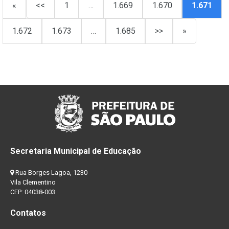
«
<<
1
…
1.669
1.670
1.671
1.672
1.673
…
1.685
>>
»
Secretaria Municipal de Educação
Rua Borges Lagoa, 1230
Vila Clementino
CEP: 04038-003
Contatos