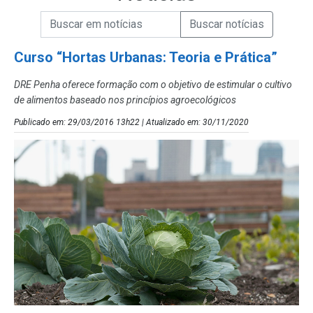
Campo de Busca de informações
Enviar a Busca de Notícias
Campo de Busca de Notícias
Curso “Hortas Urbanas: Teoria e Prática”
DRE Penha oferece formação com o objetivo de estimular o cultivo
de alimentos baseado nos princípios agroecológicos
Publicado em: 29/03/2016 13h22 | Atualizado em: 30/11/2020