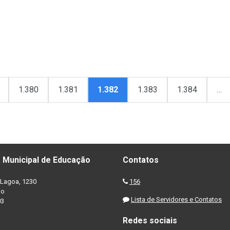
1.380
1.381
1.382
1.383
1.384
…
 Municipal de Educação
Contatos
Lagoa, 1230
156
no
Lista de Servidores e Contatos
03
Redes sociais