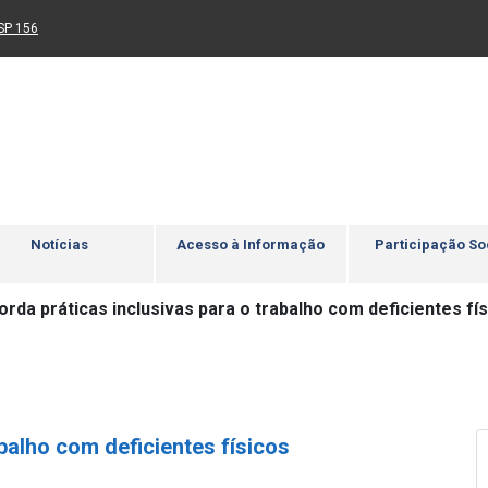
Ir para rodapé
4
Acessibilidade
5
nk para um novo sítio)
(Link para um novo sítio)
SP 156
Notícias
Acesso à Informação
Participação So
rda práticas inclusivas para o trabalho com deficientes fí
balho com deficientes físicos