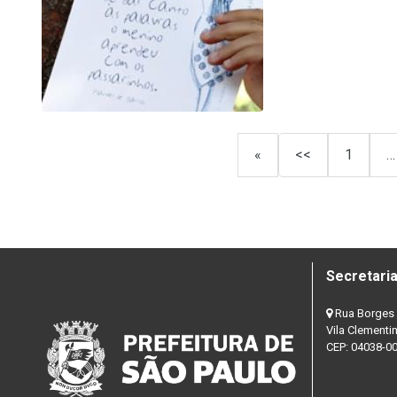
«
<<
1
…
Secretaria
Rua Borges 
Vila Clementi
CEP: 04038-0