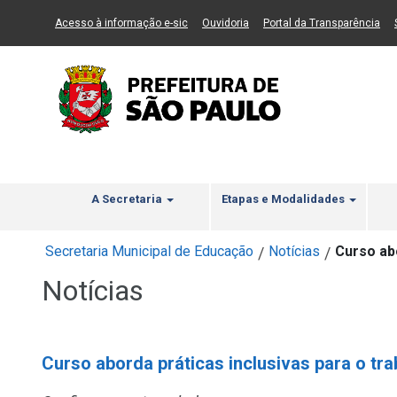
Ir ao Conteúdo
1
Ir para menu principal
2
Ir para busca
3
(Link para um novo sítio)
(Link para um novo sítio)
(Li
Acesso à informação e-sic
Ouvidoria
Portal da Transparência
A Secretaria
Etapas e Modalidades
Secretaria Municipal de Educação
Notícias
Curso abo
/
/
Notícias
Curso aborda práticas inclusivas para o tra