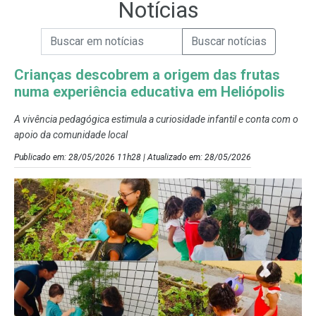
Notícias
Campo de Busca de informações
Enviar a Busca de Notícias
Campo de Busca de Notícias
Crianças descobrem a origem das frutas
numa experiência educativa em Heliópolis
A vivência pedagógica estimula a curiosidade infantil e conta com o
apoio da comunidade local
Publicado em: 28/05/2026 11h28 | Atualizado em: 28/05/2026