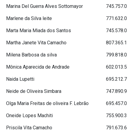
Marina Del Guerra Alves Sottomayor
745.757.0
Marlene da Silva leite
771.632.0
Marta Maria Miada dos Santos
745.578.0
Martha Janete Vita Camacho
807.365.1
Milena Barbosa da silva
799.818.0
Mônica Aparecida de Andrade
602.013.5
Naida Lupetti
695.212.7
Neide de Oliveira Simbara
747.890.9
Olga Maria Freitas de oliveira F. Lebrão
695.457.0
Oneide Lopes Machiti
755.900.3
Priscila Vita Camacho
791.673.6