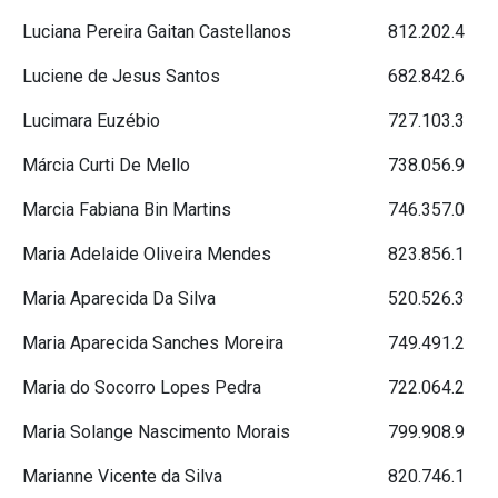
Luciana Pereira Gaitan Castellanos
812.202.4
Luciene de Jesus Santos
682.842.6
Lucimara Euzébio
727.103.3
Márcia Curti De Mello
738.056.9
Marcia Fabiana Bin Martins
746.357.0
Maria Adelaide Oliveira Mendes
823.856.1
Maria Aparecida Da Silva
520.526.3
Maria Aparecida Sanches Moreira
749.491.2
Maria do Socorro Lopes Pedra
722.064.2
Maria Solange Nascimento Morais
799.908.9
Marianne Vicente da Silva
820.746.1