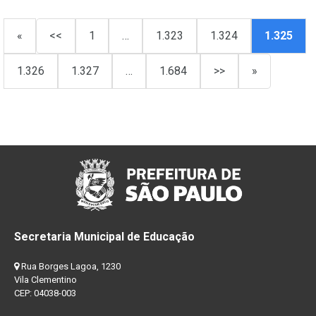
«
<<
1
…
1.323
1.324
1.325
1.326
1.327
…
1.684
>>
»
Secretaria Municipal de Educação
Rua Borges Lagoa, 1230
Vila Clementino
CEP: 04038-003