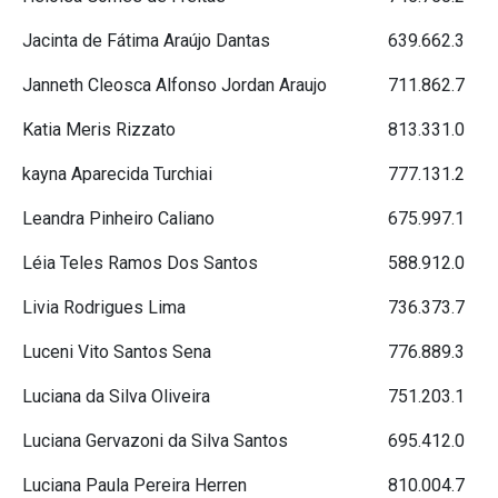
Jacinta de Fátima Araújo Dantas
639.662.3
Janneth Cleosca Alfonso Jordan Araujo
711.862.7
Katia Meris Rizzato
813.331.0
kayna Aparecida Turchiai
777.131.2
Leandra Pinheiro Caliano
675.997.1
Léia Teles Ramos Dos Santos
588.912.0
Livia Rodrigues Lima
736.373.7
Luceni Vito Santos Sena
776.889.3
Luciana da Silva Oliveira
751.203.1
Luciana Gervazoni da Silva Santos
695.412.0
Luciana Paula Pereira Herren
810.004.7