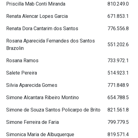
Priscilla Mab Conti Miranda
810.249.0
Renata Alencar Lopes Garcia
671.853.1
Renata Dora Cantarim dos Santos
776.556.8
Rosana Aparecida Fernandes dos Santos
551.202.6
Brazolin
Rosana Ramos
733.972.1
Salete Pereira
514.923.1
Silvia Aparecida Gomes
771.848.9
Simone Alcantara Ribeiro Montino
654.788.5
Simone de Souza Santos Policarpo de Brito
821.561.8
Simone Ferreira de Faria
799.779.5
Simonica Maria de Albuquerque
819.571.4