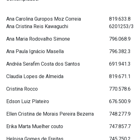
Ana Carolina Guropos Moz Correia
819.633.8
Ana Cristina Reis Kawaguchi
6201253/3
Ana Maria Rodovalho Simone
796.068.9
Ana Paula Ignácio Masella
796.382.3
Andréa Serafim Costa dos Santos
691.941.3
Claudia Lopes de Almeida
819.671.1
Cristina Rocco
770.578.6
Edson Luiz Plateiro
676.500.9
Ellen Cristina de Morais Pereira Bezerra
748.277.9
Erika Marta Muelher couto
747.857.7
Heloisa Gomes de Freitas
745.750.2