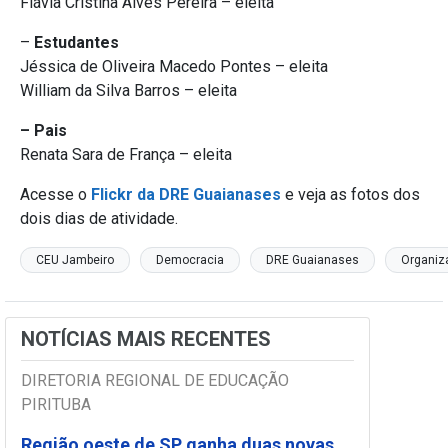
Flávia Cristina Alves Pereira – eleita
–
Estudantes
Jéssica de Oliveira Macedo Pontes – eleita
William da Silva Barros – eleita
– Pais
Renata Sara de França – eleita
Acesse o
Flickr da DRE Guaianases
e veja as fotos dos
dois dias de atividade.
CEU Jambeiro
Democracia
DRE Guaianases
Organiz
NOTÍCIAS MAIS RECENTES
DIRETORIA REGIONAL DE EDUCAÇÃO
PIRITUBA
Região oeste de SP ganha duas novas