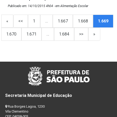
Publicado em: 14/10/2015 4h04 - em Alimentação Escolar
«
<<
1
…
1.667
1.668
1.669
1.670
1.671
…
1.684
>>
»
Secretaria Municipal de Educação
Rua Borges Lagoa, 1230
Vila Clementino
CEP: 04038-003