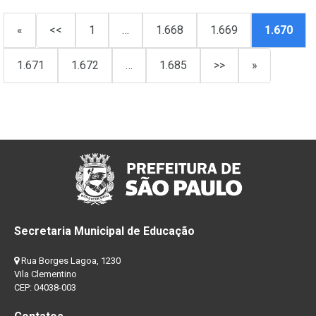
«
<<
1
…
1.668
1.669
1.670
1.671
1.672
…
1.685
>>
»
Secretaria Municipal de Educação
Rua Borges Lagoa, 1230
Vila Clementino
CEP: 04038-003