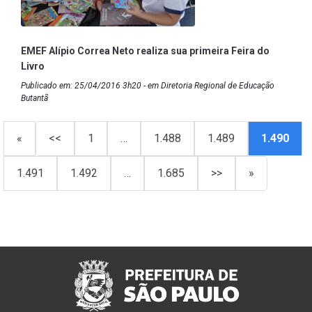
EMEF Alípio Correa Neto realiza sua primeira Feira do
Livro
Publicado em: 25/04/2016 3h20 - em Diretoria Regional de Educação
Butantã
«
<<
1
…
1.488
1.489
1.490
1.491
1.492
…
1.685
>>
»