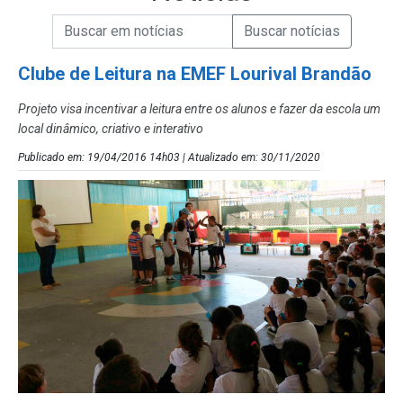
Campo de Busca de informações
Enviar a Busca de Notícias
Campo de Busca de Notícias
Clube de Leitura na EMEF Lourival Brandão
Projeto visa incentivar a leitura entre os alunos e fazer da escola um
local dinâmico, criativo e interativo
Publicado em: 19/04/2016 14h03 | Atualizado em: 30/11/2020