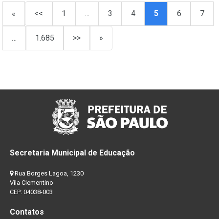
«
<<
1
…
3
4
5
6
7
…
1.685
>>
»
Secretaria Municipal de Educação
Rua Borges Lagoa, 1230
Vila Clementino
CEP: 04038-003
Contatos