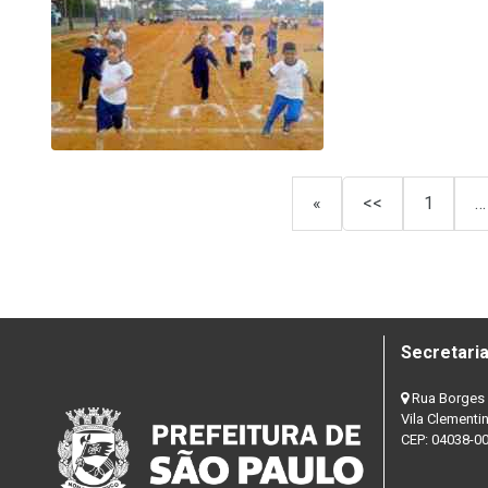
«
<<
1
…
Secretaria
Rua Borges 
Vila Clementi
CEP: 04038-0