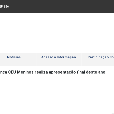
Ir para rodapé
4
Acessibilidade
5
nk para um novo sítio)
(Link para um novo sítio)
SP 156
Notícias
Acesso à Informação
Participação So
ança CEU Meninos realiza apresentação final deste ano