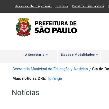
Ir ao Conteúdo
1
Ir para menu principal
2
Ir para busca
3
(Link para um novo sítio)
(Link para um novo sítio)
(Li
Acesso à informação e-sic
Ouvidoria
Portal da Transparência
A Secretaria
Etapas e Modalidades
Secretaria Municipal de Educação
Notícias
Cia de D
/
/
Mais notícias DRE:
Ipiranga
Notícias