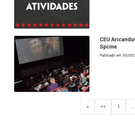
CEU Aricanduv
Spcine
Publicado em: 05/05
«
<<
1
…