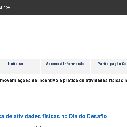
Ir para rodapé
4
Acessibilidade
5
nk para um novo sítio)
(Link para um novo sítio)
SP 156
Notícias
Acesso à Informação
Participação So
movem ações de incentivo à prática de atividades físicas n
 de atividades físicas no Dia do Desafio