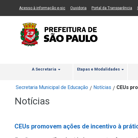
Ir ao Conteúdo
1
Ir para menu principal
2
Ir para busca
3
(Link para um novo sítio)
(Link para um novo sítio)
(Li
Acesso à informação e-sic
Ouvidoria
Portal da Transparência
A Secretaria
Etapas e Modalidades
Secretaria Municipal de Educação
Notícias
CEUs pro
/
/
Notícias
CEUs promovem ações de incentivo à prática