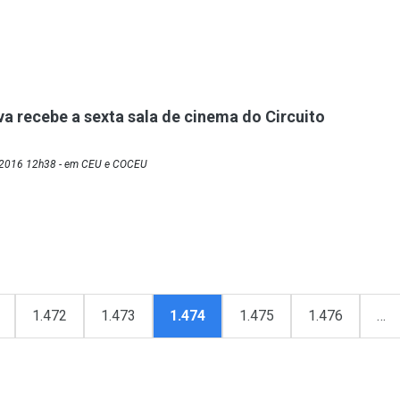
a recebe a sexta sala de cinema do Circuito
/2016 12h38 - em CEU e COCEU
1.472
1.473
1.474
1.475
1.476
…