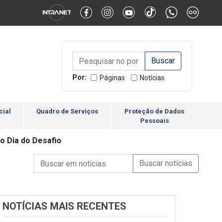
Alternar Alto Contraste
Alternar Tamanho da Fonte
Campo de Busca de inform
Campo de Busca de informações
Enviar a Busca
Por:
Páginas
Notícias
cial
Quadro de Serviços
Proteção de Dados
Pessoais
o Dia do Desafio
Campo de Busca de informações
Enviar a Busca de Notícia
Campo de Busca de Notícias
NOTÍCIAS MAIS RECENTES