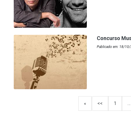
Concurso Mus
Publicado em: 18/10
«
<<
1
…