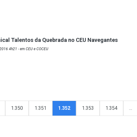
ical Talentos da Quebrada no CEU Navegantes
/2016 4h21 - em CEU e COCEU
1.350
1.351
1.352
1.353
1.354
…