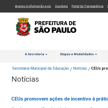
Ir ao Conteúdo
1
Ir para menu principal
2
Ir para busca
3
(Link para um novo sítio)
(Link para um novo sítio)
(Li
Acesso à informação e-sic
Ouvidoria
Portal da Transparência
A Secretaria
Etapas e Modalidades
Secretaria Municipal de Educação
Notícias
CEUs pro
/
/
Notícias
CEUs promovem ações de incentivo à prática