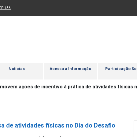
Ir para rodapé
4
Acessibilidade
5
nk para um novo sítio)
(Link para um novo sítio)
SP 156
Notícias
Acesso à Informação
Participação So
movem ações de incentivo à prática de atividades físicas n
 de atividades físicas no Dia do Desafio