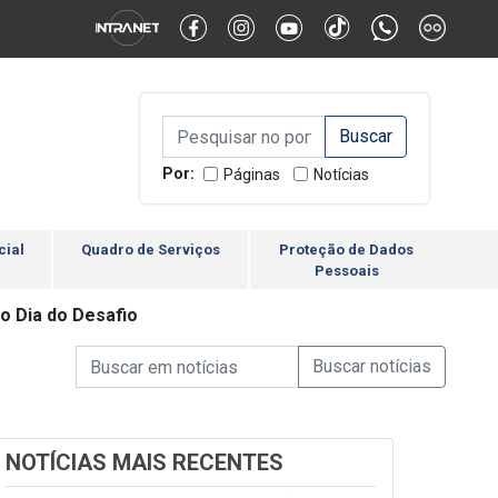
Alternar Alto Contraste
Alternar Tamanho da Fonte
Campo de Busca de inform
Campo de Busca de informações
Enviar a Busca
Por:
Páginas
Notícias
cial
Quadro de Serviços
Proteção de Dados
Pessoais
o Dia do Desafio
Campo de Busca de informações
Enviar a Busca de Notícia
Campo de Busca de Notícias
NOTÍCIAS MAIS RECENTES