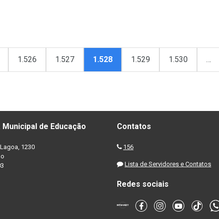
1.526
1.527
1.528
1.529
1.530
…
 Municipal de Educação
Contatos
Lagoa, 1230
156
no
Lista de Servidores e Contatos
03
Redes sociais