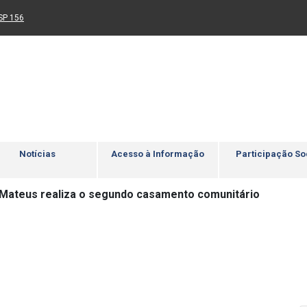
Ir para rodapé
4
Acessibilidade
5
nk para um novo sítio)
(Link para um novo sítio)
SP 156
Notícias
Acesso à Informação
Participação So
Mateus realiza o segundo casamento comunitário