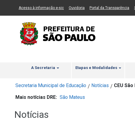
Ir ao Conteúdo
1
Ir para menu principal
2
Ir para busca
3
(Link para um novo sítio)
(Link para um novo sítio)
(Li
Acesso à informação e-sic
Ouvidoria
Portal da Transparência
A Secretaria
Etapas e Modalidades
Secretaria Municipal de Educação
Notícias
CEU São 
/
/
Mais notícias DRE:
São Mateus
Notícias