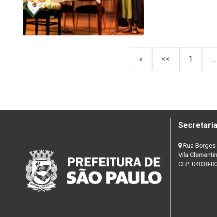
«
<<
1
…
Secretaria
Rua Borges 
Vila Clementi
CEP: 04038-0