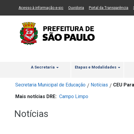
Ir ao Conteúdo
1
Ir para menu principal
2
Ir para busca
3
(Link para um novo sítio)
(Link para um novo sítio)
(Li
Acesso à informação e-sic
Ouvidoria
Portal da Transparência
A Secretaria
Etapas e Modalidades
Secretaria Municipal de Educação
Notícias
CEU Para
/
/
Mais notícias DRE:
Campo Limpo
Notícias