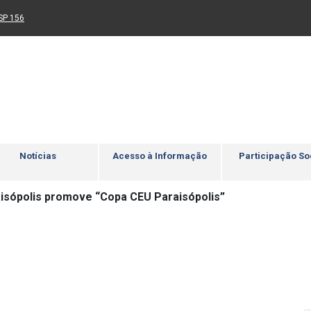
Ir para rodapé
4
Acessibilidade
5
nk para um novo sítio)
(Link para um novo sítio)
SP 156
Notícias
Acesso à Informação
Participação So
isópolis promove “Copa CEU Paraisópolis”