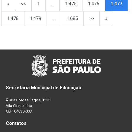
«
<<
1
…
1.475
1.476
1.477
1.478
1.479
…
1.685
>>
»
Secretaria Municipal de Educação
Rua Borges Lagoa, 1230
Vila Clementino
CEP: 04038-003
Contatos