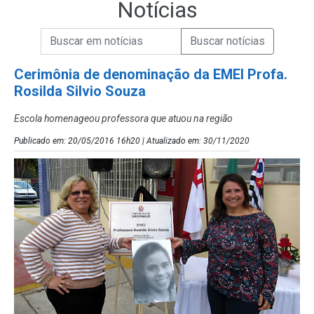
Notícias
Campo de Busca de informações
Enviar a Busca de Notícias
Campo de Busca de Notícias
Cerimônia de denominação da EMEI Profa.
Rosilda Silvio Souza
Escola homenageou professora que atuou na região
Publicado em: 20/05/2016 16h20 | Atualizado em: 30/11/2020