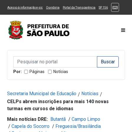
Ir ao Conteúdo
1
Ir para menu principal
2
Ir para busca
3
(Atalhos
(Link para um novo sítio)
(Link para um novo sítio)
(Link para um novo sítio)
(Link para um novo
Acesso à informação e-sic
Ouvidoria
Portal da Transparência
SP 156
Ir para rodapé
4
Acessibilidade
5
Alternar Alto Contraste
Alternar Tamanho da Fonte
Most
Campo de Busca de informações
Campo de Busca de informações
Enviar a Busca
Por:
Páginas
Notícias
Secretaria Municipal de Educação
Notícias
/
/
CELPs abrem inscrições para mais 140 novas
turmas em cursos de idiomas
Mais notícias DRE:
Butantã
/
Campo Limpo
/
Capela do Socorro
/
Freguesia/Brasilândia