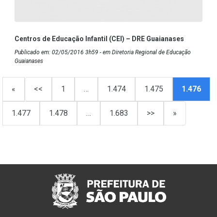
Centros de Educação Infantil (CEI) – DRE Guaianases
Publicado em: 02/05/2016 3h59 - em Diretoria Regional de Educação
Guaianases
«
<<
1
…
1.474
1.475
1.476
1.477
1.478
…
1.683
>>
»