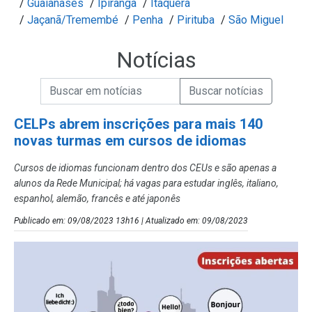
/
Guaianases
/
Ipiranga
/
Itaquera
/
Jaçanã/Tremembé
/
Penha
/
Pirituba
/
São Miguel
Notícias
Campo de Busca de informações
Enviar a Busca de Notícias
Campo de Busca de Notícias
CELPs abrem inscrições para mais 140
novas turmas em cursos de idiomas
Cursos de idiomas funcionam dentro dos CEUs e são apenas a
alunos da Rede Municipal; há vagas para estudar inglês, italiano,
espanhol, alemão, francês e até japonês
Publicado em: 09/08/2023 13h16 | Atualizado em: 09/08/2023